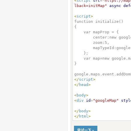
<
script
src
=
"
https://map
lback=initMap
"
async
def
<
script
>
function initialize()

{

    var mapProp = {

        center:new google.maps.LatLng(51.508742,-0.120850),

        zoom:5,

        mapTypeId:google.maps.MapTypeId.ROADMAP

    };

    var map=new google.maps.Map(document.getElementById("googleMap"), mapProp);

}

</
script
>
</
head
>
<
body
>
<
div
id
=
"
googleMap
"
styl
</
body
>
</
html
>
尝试一下 »