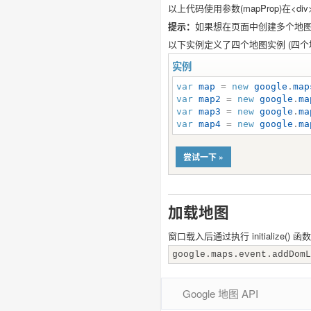
以上代码使用参数(mapProp)在<div
提示：
如果想在页面中创建多个地
以下实例定义了四个地图实例 (四个
实例
var
map
 = 
new
google
.
map
var
map2
 = 
new
google
.
ma
var
map3
 = 
new
google
.
ma
var
map4
 = 
new
google
.
ma
尝试一下 »
加载地图
窗口载入后通过执行 initialize
google.maps.event.addDomL
Google 地图 API