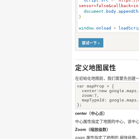
script
.
src
 = 
"
https://
sensor=false&callback=in
document
.
body
.
appendCh
}
window
.
onload
 = 
loadScri
尝试一下 »
定义地图属性
在初始化地图前，我们需要先创建一
var mapProp = {
center:new google.maps.L
zoom:7,
mapTypeId: google.maps.
};
center（中心点）
中心属性指定了地图的中心，该中
Zoom（缩放级数）
zoom 属性指定了地图的 缩放级数。