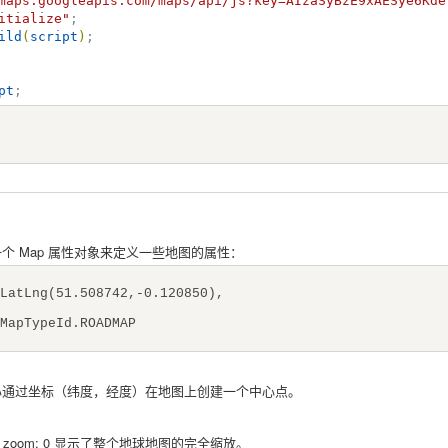
maps.googleapis.com/maps/api/js?key=AIzaSyBzE9xAESye6Kde
itialize
"
;

ild
(
script
)
pt
;
个 Map 属性对象来定义一些地图的属性：
atLng(51.508742,-0.120850),
MapTypeId.ROADMAP
心通过坐标（纬度，经度）在地图上创建一个中心点。
zoom: 0 显示了整个地球地图的完全缩放。