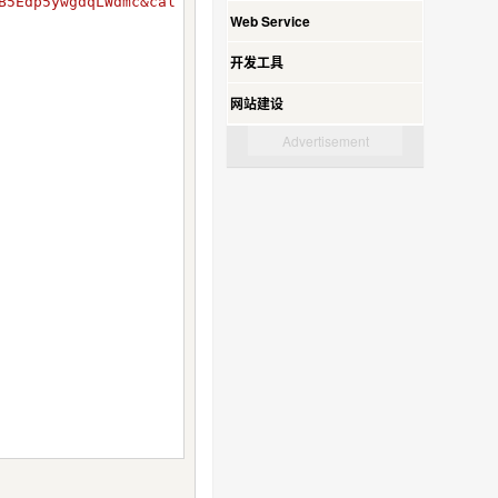
B5Edp5ywgdqLWdmc&cal
Web Service
开发工具
网站建设
Advertisement