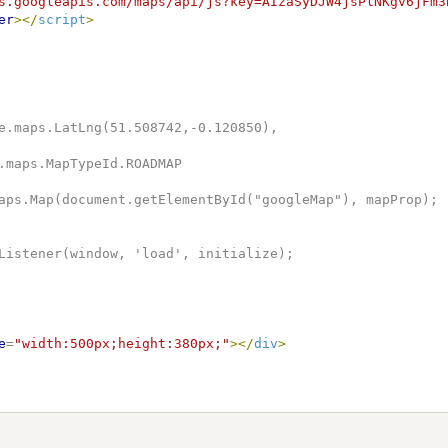
s.googleapis.com/maps/api/js?key=AIzaSyDJW4jsPlNKgv6jFm3
er
>
</
script
>
e
=
"
width:500px;height:380px;
"
>
</
div
>