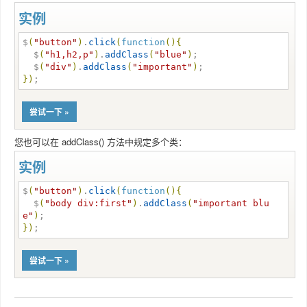
实例
$
(
"
button
"
)
.
click
(
function
(
)
{
  $
(
"
h1,h2,p
"
)
.
addClass
(
"
blue
"
)
;

  $
(
"
div
"
)
.
addClass
(
"
important
"
)
}
)
;
尝试一下 »
您也可以在 addClass() 方法中规定多个类：
实例
$
(
"
button
"
)
.
click
(
function
(
)
{
  $
(
"
body div:first
"
)
.
addClass
(
"
important blu
e
"
)
}
)
;
尝试一下 »